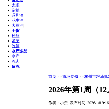
大米
杂粮
调和油
花生油
大豆油
|
干货
粉丝
紫菜
竹笋
|
水产冻品
水产
冻肉
皮冻
首页
>>
市场专题
>>
杭州市粮油批
2026年第1周（
作者：小贾 发布时间 2026/1/8 9:1