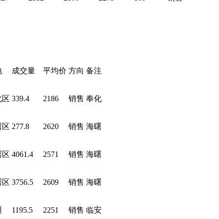
地
成交量
平均价
方向
备注
化区
339.4
2186
销售
奉化
曙区
277.8
2620
销售
海曙
曙区
4061.4
2571
销售
海曙
曙区
3756.5
2609
销售
海曙
州
1195.5
2251
销售
临安