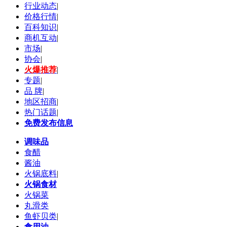
行业动态
|
价格行情
|
百科知识
|
商机互动
|
市场
|
协会
|
火爆推荐
|
专题
|
品 牌
|
地区招商
|
热门话题
|
免费发布信息
调味品
食醋
酱油
火锅底料
|
火锅食材
火锅菜
丸滑类
鱼虾贝类
|
食用油