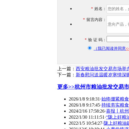
*
姓名：
*
留言内容：
*
验 证 码：
（我已阅读并同意
上一篇：
西安粮油批发交易市场举
下一篇：
新春慰问送温暖岁寒情深
更多>>
杭州市粮油批发交易
2026/1/8 9:18:31
·
始终绷紧粮食
2026/1/8 9:17:45
·
持续夯实粮食
2024/2/16 17:58:26
·
喜报丨杭州
2022/1/30 11:11:51
·
“陇上好粮油
2022/1/5 10:54:27
·
陇上好粮油