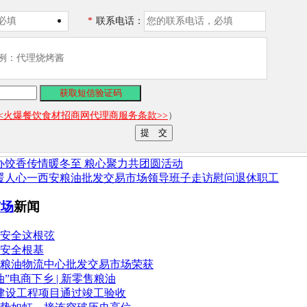
*
联系电话：
<<火爆餐饮食材招商网代理商服务条款>>
）
办饺香传情暖冬至 粮心聚力共团圆活动
暖人心一西安粮油批发交易市场领导班子走访慰问退休职工
市场
新闻
安全这根弦
安全根基
粮油物流中心批发交易市场荣获
”电商下乡 | 新零售粮油
建设工程项目通过竣工验收