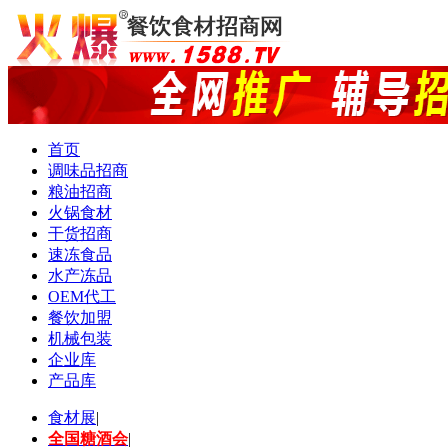
首页
调味品招商
粮油招商
火锅食材
干货招商
速冻食品
水产冻品
OEM代工
餐饮加盟
机械包装
企业库
产品库
食材展
|
全国糖酒会
|