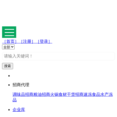
［首页］
［注册］
［登录］
招商代理
调味品招商
粮油招商
火锅食材
干货招商
速冻食品
水产冻
品
企业库