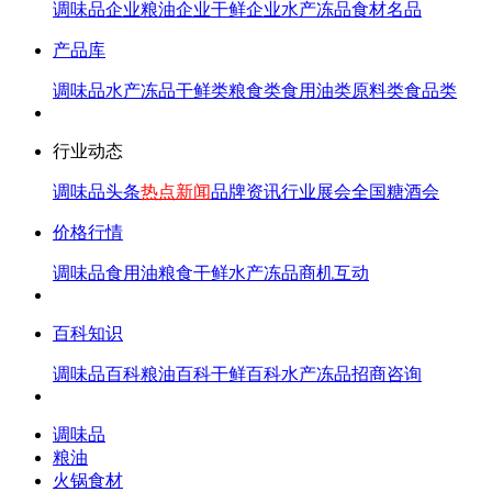
调味品企业
粮油企业
干鲜企业
水产冻品
食材名品
产品库
调味品
水产冻品
干鲜类
粮食类
食用油类
原料类
食品类
行业动态
调味品头条
热点新闻
品牌资讯
行业展会
全国糖酒会
价格行情
调味品
食用油
粮食
干鲜
水产冻品
商机互动
百科知识
调味品百科
粮油百科
干鲜百科
水产冻品
招商咨询
调味品
粮油
火锅食材