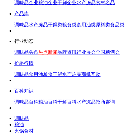
调味品企业
粮油企业
干鲜企业
水产冻品
食材名品
产品库
调味品
水产冻品
干鲜类
粮食类
食用油类
原料类
食品类
行业动态
调味品头条
热点新闻
品牌资讯
行业展会
全国糖酒会
价格行情
调味品
食用油
粮食
干鲜
水产冻品
商机互动
百科知识
调味品百科
粮油百科
干鲜百科
水产冻品
招商咨询
调味品
粮油
火锅食材