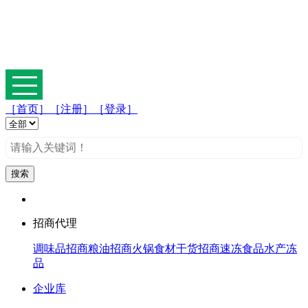
［首页］
［注册］
［登录］
招商代理
调味品招商
粮油招商
火锅食材
干货招商
速冻食品
水产冻
品
企业库