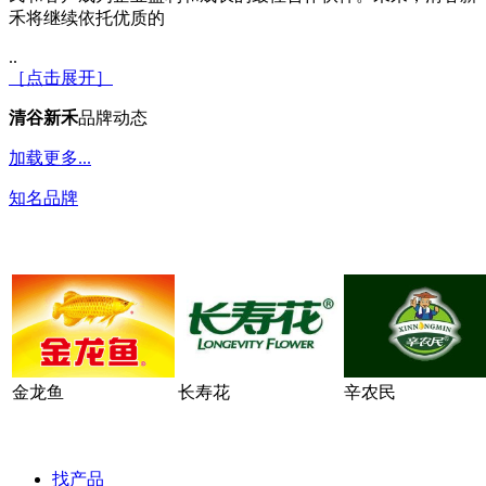
禾将继续依托优质的
..
［点击展开］
清谷新禾
品牌动态
加载更多...
知名品牌
金龙鱼
长寿花
辛农民
找产品