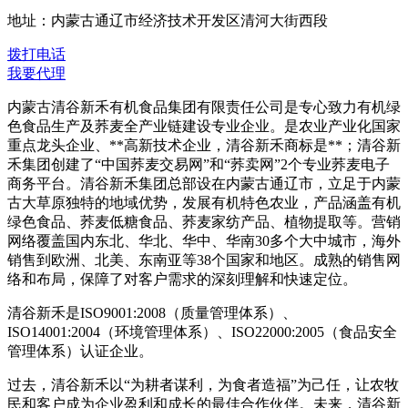
地址：内蒙古通辽市经济技术开发区清河大街西段
拨打电话
我要代理
内蒙古清谷新禾有机食品集团有限责任公司是专心致力有机绿
色食品生产及荞麦全产业链建设专业企业。是农业产业化国家
重点龙头企业、**高新技术企业，清谷新禾商标是**；清谷新
禾集团创建了“中国荞麦交易网”和“荞卖网”2个专业荞麦电子
商务平台。清谷新禾集团总部设在内蒙古通辽市，立足于内蒙
古大草原独特的地域优势，发展有机特色农业，产品涵盖有机
绿色食品、荞麦低糖食品、荞麦家纺产品、植物提取等。营销
网络覆盖国内东北、华北、华中、华南30多个大中城市，海外
销售到欧洲、北美、东南亚等38个国家和地区。成熟的销售网
络和布局，保障了对客户需求的深刻理解和快速定位。
清谷新禾是ISO9001:2008（质量管理体系）、
ISO14001:2004（环境管理体系）、ISO22000:2005（食品安全
管理体系）认证企业。
过去，清谷新禾以“为耕者谋利，为食者造福”为己任，让农牧
民和客户成为企业盈利和成长的最佳合作伙伴。未来，清谷新