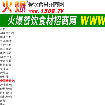
首页
调味品招商
粮油招商
火锅食材
干货招商
速冻食品
水产冻品
OEM代工
餐饮加盟
机械包装
企业库
产品库
食材展
|
全国糖酒会
|
行业动态
|
价格行情
|
百科知识
|
商机互动
|
市场
|
协会
|