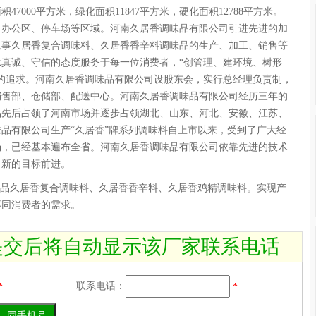
7000平方米，绿化面积11847平方米，硬化面积12788平方米。
、办公区、停车场等区域。河南久居香调味品有限公司引进先进的加
从事久居香复合调味料、久居香香辛料调味品的生产、加工、销售等
真诚、守信的态度服务于每一位消费者，“创管理、建环境、树形
的追求。河南久居香调味品有限公司设股东会，实行总经理负责制，
销售部、仓储部、配送中心。河南久居香调味品有限公司经历三年的
品先后占领了河南市场并逐步占领湖北、山东、河北、安徽、江苏、
品有限公司生产“久居香”牌系列调味料自上市以来，受到了广大经
场，已经基本遍布全省。河南久居香调味品有限公司依靠先进的技术
向新的目标前进。
产品久居香复合调味料、久居香香辛料、久居香鸡精调味料。实现产
不同消费者的需求。
提交后将自动显示该厂家联系电话
联系电话：
*
*