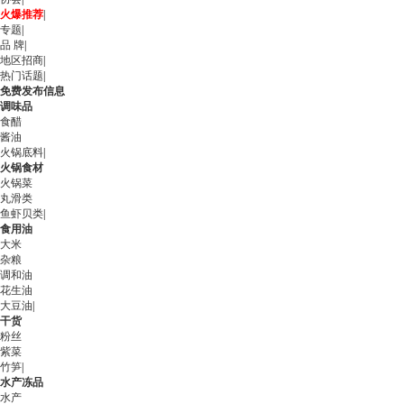
火爆推荐
|
专题
|
品 牌
|
地区招商
|
热门话题
|
免费发布信息
调味品
食醋
酱油
火锅底料
|
火锅食材
火锅菜
丸滑类
鱼虾贝类
|
食用油
大米
杂粮
调和油
花生油
大豆油
|
干货
粉丝
紫菜
竹笋
|
水产冻品
水产