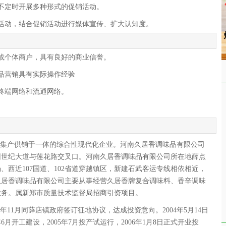
不定时开展多种形式的促销活动。
活动，结合促销活动进行媒体宣传、扩大认知度。
或个体商户，具有良好的商业信誉。
品营销具有实际操作经验
终端网络和流通网络。
家集产供销于一体的综合性现代化企业。河南久居香调味品有限公司
园世纪大道与莲花路交叉口。河南久居香调味品有限公司所在地薛点
、西近107国道、102省道穿越镇区，新建石武客运专线相依相近，
久居香调味品有限公司主要从事经营久居香牌复合调味料、香辛调味
业务。属新郑市质量技术监督局招商引资项目。
年11月同薛店镇政府签订征地协议，达成投资意向。2004年5月14日
6月开工建设，2005年7月投产试运行，2006年1月8日正式开业投