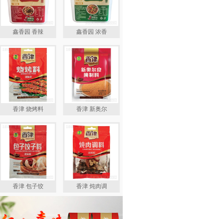
鑫香园 香辣
鑫香园 浓香
香津 烧烤料
香津 新奥尔
香津 包子饺
香津 炖肉调