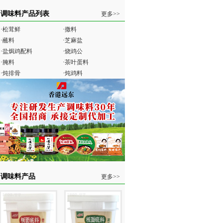
调味料产品列表
更多>>
·
松茸鲜
·
撒料
·
蘸料
·
芝麻盐
·
盐焗鸡配料
·
烧鸡公
·
腌料
·
茶叶蛋料
·
炖排骨
·
炖鸡料
调味料产品
更多>>