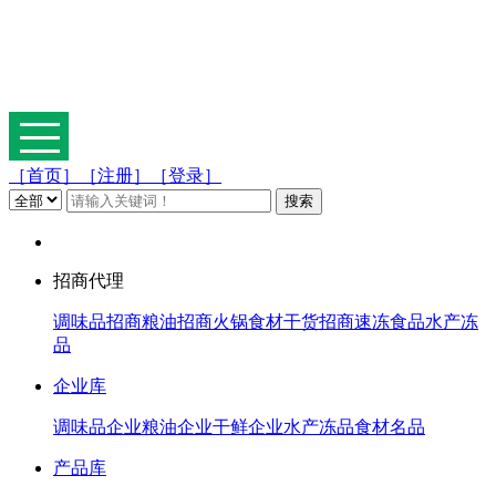
［首页］
［注册］
［登录］
招商代理
调味品招商
粮油招商
火锅食材
干货招商
速冻食品
水产冻
品
企业库
调味品企业
粮油企业
干鲜企业
水产冻品
食材名品
产品库