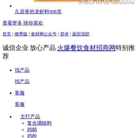
久居香炒龙虾料908克
查看更多 猜你喜欢
首页
|
微秀版
|
食材网公众号
|
登录
|
返回顶部
诚信企业 放心产品
火爆餐饮食材招商网
特别推
荐
找产品
找产品
客服
客服
主打产品
复合调味料
鸡精
鸡粉