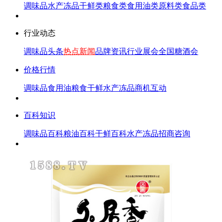
调味品
水产冻品
干鲜类
粮食类
食用油类
原料类
食品类
行业动态
调味品头条
热点新闻
品牌资讯
行业展会
全国糖酒会
价格行情
调味品
食用油
粮食
干鲜
水产冻品
商机互动
百科知识
调味品百科
粮油百科
干鲜百科
水产冻品
招商咨询