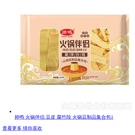
帅鸣 火锅伴侣 豆皮 腐竹段 火锅豆制品集合包1
查看更多 猜你喜欢