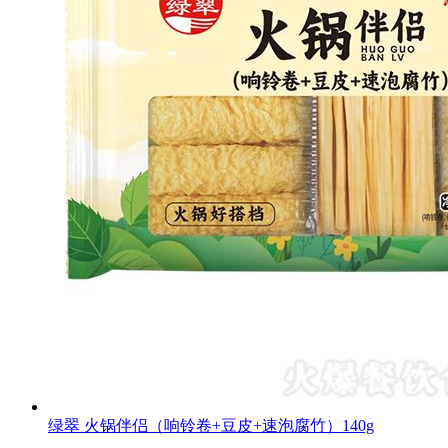
绿翠 火锅伴侣（响铃卷+豆皮+速泡腐竹）140g