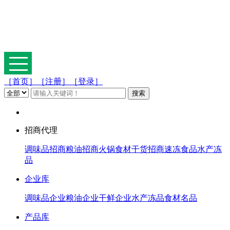
［首页］
［注册］
［登录］
招商代理
调味品招商
粮油招商
火锅食材
干货招商
速冻食品
水产冻
品
企业库
调味品企业
粮油企业
干鲜企业
水产冻品
食材名品
产品库