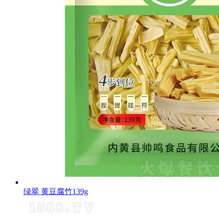
绿翠 黄豆腐竹139g