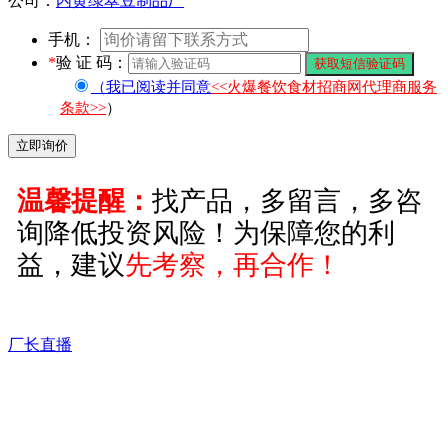
公司：
内黄绿翠豆制品厂
山东济宁市 黄先生 08:49
手机：
*
验 证 码：
留言咨询产品
（我已阅读并同意
<<火爆餐饮食材招商网代理商服务
条款>>
）
江西南昌市 易先生 14:45
留言咨询产品
温馨提醒：
找产品，多留言，多咨
询降低投资风险！为保障您的利
益，建议
先考察，再合作！
厂长直播