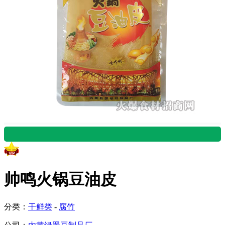
山东枣庄市 邱冲 22:11 留
言咨询产品
帅鸣火锅豆油皮
河南郑州 唐先生 05:57 留
分类：
干鲜类
-
腐竹
言咨询产品