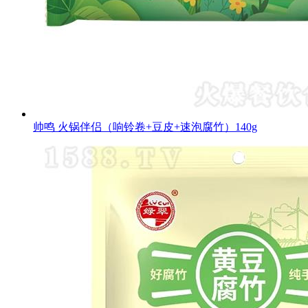
帅鸣 火锅伴侣（响铃卷+豆皮+速泡腐竹）140g