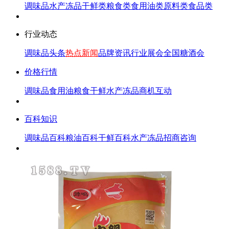
调味品
水产冻品
干鲜类
粮食类
食用油类
原料类
食品类
行业动态
调味品头条
热点新闻
品牌资讯
行业展会
全国糖酒会
价格行情
调味品
食用油
粮食
干鲜
水产冻品
商机互动
百科知识
调味品百科
粮油百科
干鲜百科
水产冻品
招商咨询