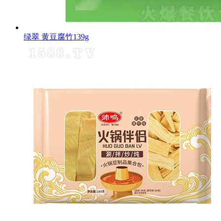
绿翠 黄豆腐竹139g