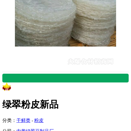
河南郑州 谭 15:22 留言咨
询产品
绿翠粉皮新品
辽宁大连 邹艳 20:35 留言
分类：
干鲜类
-
粉皮
咨询产品