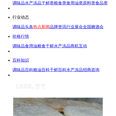
调味品
水产冻品
干鲜类
粮食类
食用油类
原料类
食品类
行业动态
调味品头条
热点新闻
品牌资讯
行业展会
全国糖酒会
价格行情
调味品
食用油
粮食
干鲜
水产冻品
商机互动
百科知识
调味品百科
粮油百科
干鲜百科
水产冻品
招商咨询