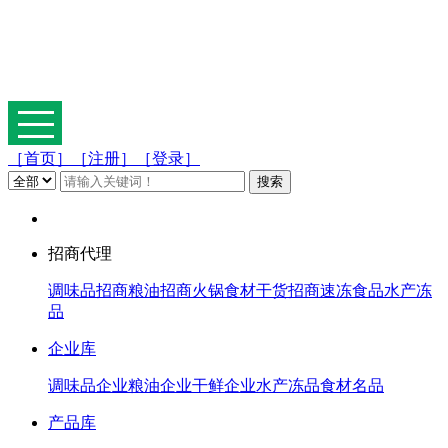
［首页］
［注册］
［登录］
招商代理
调味品招商
粮油招商
火锅食材
干货招商
速冻食品
水产冻
品
企业库
调味品企业
粮油企业
干鲜企业
水产冻品
食材名品
产品库