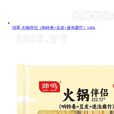
绿翠 火锅伴侣（响铃卷+豆皮+速泡腐竹）140g