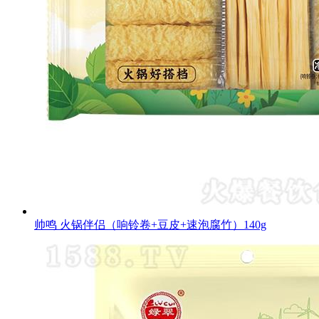
帅鸣 火锅伴侣（响铃卷+豆皮+速泡腐竹）140g