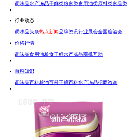
调味品
水产冻品
干鲜类
粮食类
食用油类
原料类
食品类
行业动态
调味品头条
热点新闻
品牌资讯
行业展会
全国糖酒会
价格行情
调味品
食用油
粮食
干鲜
水产冻品
商机互动
百科知识
调味品百科
粮油百科
干鲜百科
水产冻品
招商咨询