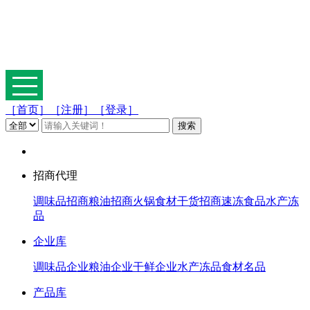
［首页］
［注册］
［登录］
招商代理
调味品招商
粮油招商
火锅食材
干货招商
速冻食品
水产冻
品
企业库
调味品企业
粮油企业
干鲜企业
水产冻品
食材名品
产品库