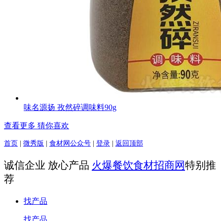
味名源扬 孜然碎调味料90g
查看更多 猜你喜欢
首页
|
微秀版
|
食材网公众号
|
登录
|
返回顶部
诚信企业 放心产品
火爆餐饮食材招商网
特别推
荐
找产品
找产品