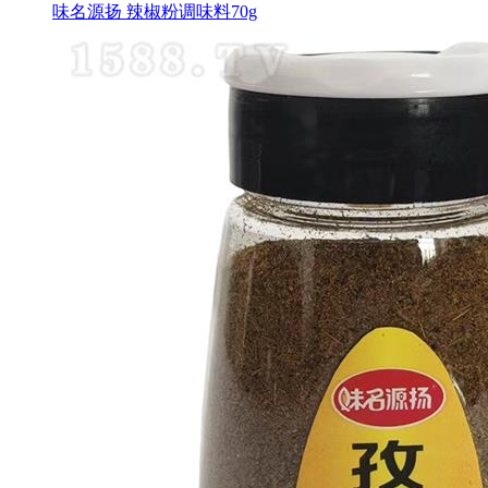
味名源扬 辣椒粉调味料70g