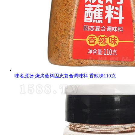
味名源扬 烧烤蘸料固态复合调味料 香辣味110克