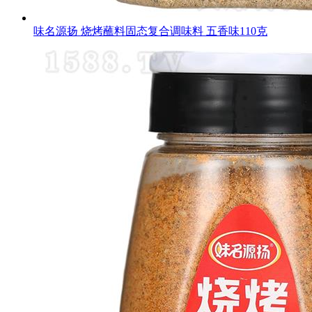
味名源扬 烧烤蘸料固态复合调味料 五香味110克