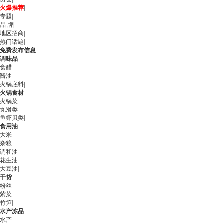
火爆推荐
|
专题
|
品 牌
|
地区招商
|
热门话题
|
免费发布信息
调味品
食醋
酱油
火锅底料
|
火锅食材
火锅菜
丸滑类
鱼虾贝类
|
食用油
大米
杂粮
调和油
花生油
大豆油
|
干货
粉丝
紫菜
竹笋
|
水产冻品
水产