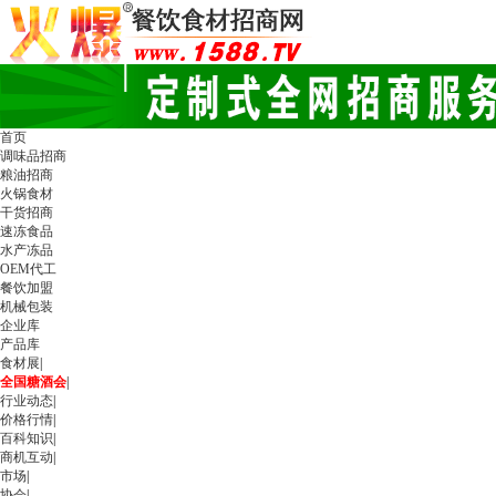
首页
调味品招商
粮油招商
火锅食材
干货招商
速冻食品
水产冻品
OEM代工
餐饮加盟
机械包装
企业库
产品库
食材展
|
全国糖酒会
|
行业动态
|
价格行情
|
百科知识
|
商机互动
|
市场
|
协会
|