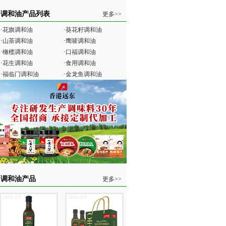
调和油产品列表
更多>>
·
花旗调和油
·
葵花籽调和油
·
山茶调和油
·
鹰唛调和油
·
橄榄调和油
·
口福调和油
·
花生调和油
·
食用调和油
·
福临门调和油
·
金龙鱼调和油
调和油产品
更多>>