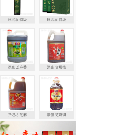
旺宏泰 特级
旺宏泰 特级
添豪 芝麻香
添豪 食用植
尹记坊 芝麻
豪膳 芝麻调