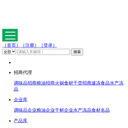
［首页］
［注册］
［登录］
招商代理
调味品招商
粮油招商
火锅食材
干货招商
速冻食品
水产冻
品
企业库
调味品企业
粮油企业
干鲜企业
水产冻品
食材名品
产品库