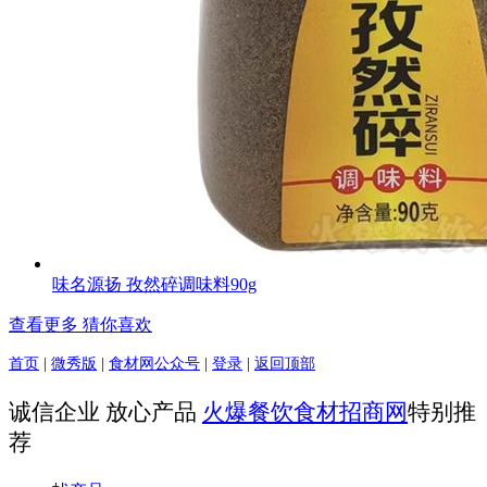
味名源扬 孜然碎调味料90g
查看更多 猜你喜欢
首页
|
微秀版
|
食材网公众号
|
登录
|
返回顶部
诚信企业 放心产品
火爆餐饮食材招商网
特别推
荐