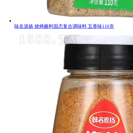
味名源扬 烧烤蘸料固态复合调味料 五香味110克