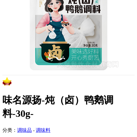
味名源扬-炖（卤）鸭鹅调
料-30g-
分类：
调味品
-
调味料