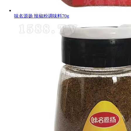
味名源扬 辣椒粉调味料70g