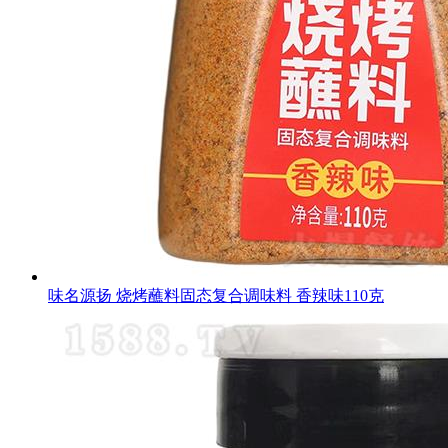
味名源扬 烧烤蘸料固态复合调味料 香辣味110克