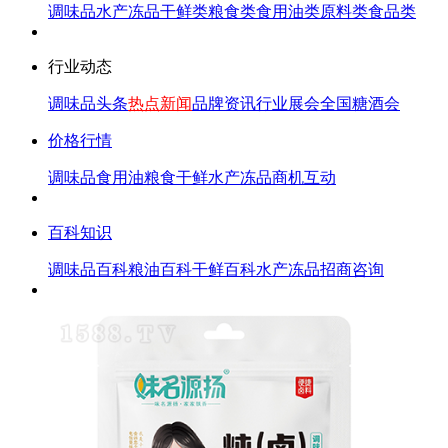
调味品
水产冻品
干鲜类
粮食类
食用油类
原料类
食品类
行业动态
调味品头条
热点新闻
品牌资讯
行业展会
全国糖酒会
价格行情
调味品
食用油
粮食
干鲜
水产冻品
商机互动
百科知识
调味品百科
粮油百科
干鲜百科
水产冻品
招商咨询