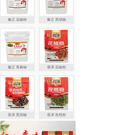
豫正 花椒粉
豫正 黑胡椒
豫正 青麻椒
香津 花椒粉
香津 黑胡椒
香津 孜然粉