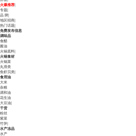
火爆推荐
|
专题
|
品 牌
|
地区招商
|
热门话题
|
免费发布信息
调味品
食醋
酱油
火锅底料
|
火锅食材
火锅菜
丸滑类
鱼虾贝类
|
食用油
大米
杂粮
调和油
花生油
大豆油
|
干货
粉丝
紫菜
竹笋
|
水产冻品
水产