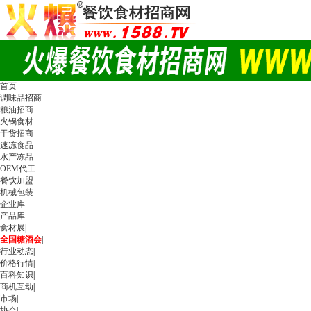
首页
调味品招商
粮油招商
火锅食材
干货招商
速冻食品
水产冻品
OEM代工
餐饮加盟
机械包装
企业库
产品库
食材展
|
全国糖酒会
|
行业动态
|
价格行情
|
百科知识
|
商机互动
|
市场
|
协会
|