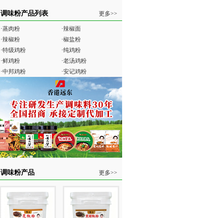
调味粉产品列表
更多>>
·
蒸肉粉
·
辣椒面
·
辣椒粉
·
椒盐粉
·
特级鸡粉
·
纯鸡粉
·
鲜鸡粉
·
老汤鸡粉
·
中邦鸡粉
·
安记鸡粉
调味粉产品
更多>>