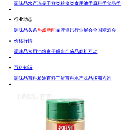
调味品
水产冻品
干鲜类
粮食类
食用油类
原料类
食品类
行业动态
调味品头条
热点新闻
品牌资讯
行业展会
全国糖酒会
价格行情
调味品
食用油
粮食
干鲜
水产冻品
商机互动
百科知识
调味品百科
粮油百科
干鲜百科
水产冻品
招商咨询