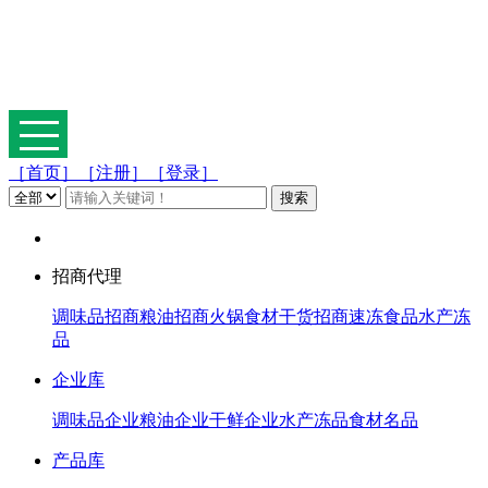
［首页］
［注册］
［登录］
招商代理
调味品招商
粮油招商
火锅食材
干货招商
速冻食品
水产冻
品
企业库
调味品企业
粮油企业
干鲜企业
水产冻品
食材名品
产品库