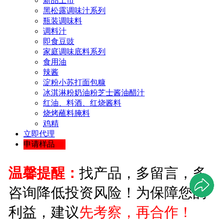
新品上市
黑松露调味汁系列
瓶装调味料
调料汁
即食豆豉
家庭调味底料系列
食用油
辣酱
淀粉小苏打面包糠
冰淇淋粉奶油粉芝士酱油醋汁
红油、料酒、红烧酱料
烧烤蘸料腌料
鸡精
立即代理
申请样品
温馨提醒：
找产品，多留言，多
咨询降低投资风险！为保障您的
利益，建议
先考察，再合作！