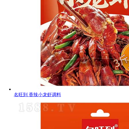
名旺到 香辣小龙虾调料