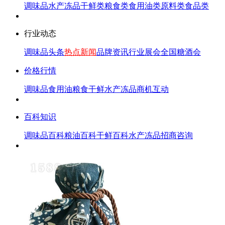
调味品
水产冻品
干鲜类
粮食类
食用油类
原料类
食品类
行业动态
调味品头条
热点新闻
品牌资讯
行业展会
全国糖酒会
价格行情
调味品
食用油
粮食
干鲜
水产冻品
商机互动
百科知识
调味品百科
粮油百科
干鲜百科
水产冻品
招商咨询