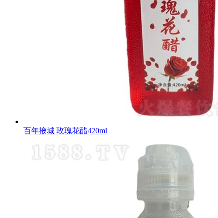
百年掖城 玫瑰花醋420ml