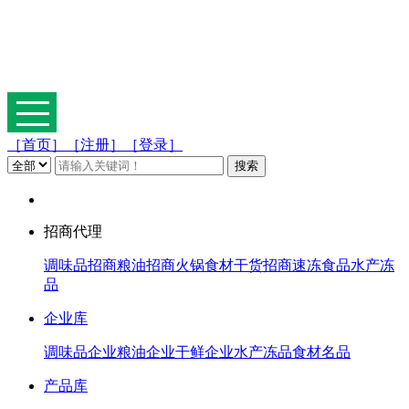
［首页］
［注册］
［登录］
招商代理
调味品招商
粮油招商
火锅食材
干货招商
速冻食品
水产冻
品
企业库
调味品企业
粮油企业
干鲜企业
水产冻品
食材名品
产品库