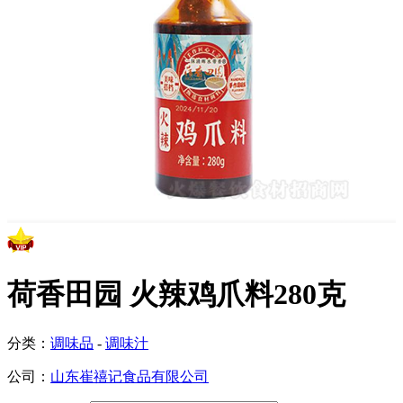
荷香田园 火辣鸡爪料280克
分类：
调味品
-
调味汁
公司：
山东崔禧记食品有限公司