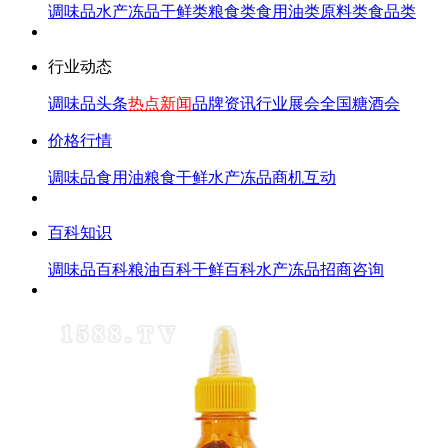
调味品
水产冻品
干鲜类
粮食类
食用油类
原料类
食品类
行业动态
调味品头条
热点新闻
品牌资讯
行业展会
全国糖酒会
价格行情
调味品
食用油
粮食
干鲜
水产冻品
商机互动
百科知识
调味品百科
粮油百科
干鲜百科
水产冻品
招商咨询