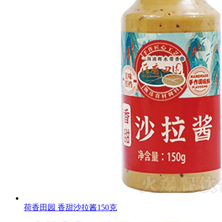
荷香田园 香甜沙拉酱150克