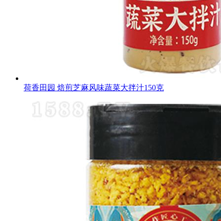
荷香田园 焙煎芝麻风味蔬菜大拌汁150克