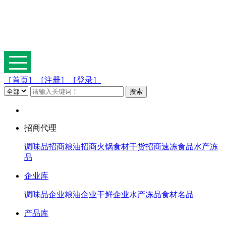
［首页］
［注册］
［登录］
招商代理
调味品招商
粮油招商
火锅食材
干货招商
速冻食品
水产冻
品
企业库
调味品企业
粮油企业
干鲜企业
水产冻品
食材名品
产品库