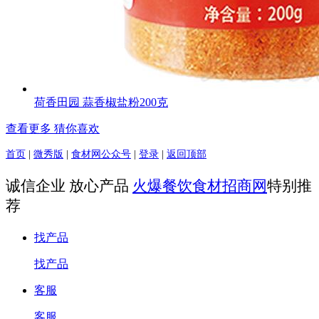
荷香田园 蒜香椒盐粉200克
查看更多 猜你喜欢
首页
|
微秀版
|
食材网公众号
|
登录
|
返回顶部
诚信企业 放心产品
火爆餐饮食材招商网
特别推
荐
找产品
找产品
客服
客服