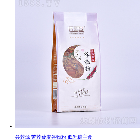
谷荞源 苦荞藜麦谷物粉 低升糖主食