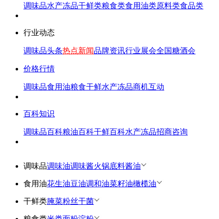
调味品
水产冻品
干鲜类
粮食类
食用油类
原料类
食品类
行业动态
调味品头条
热点新闻
品牌资讯
行业展会
全国糖酒会
价格行情
调味品
食用油
粮食
干鲜
水产冻品
商机互动
百科知识
调味品百科
粮油百科
干鲜百科
水产冻品
招商咨询
调味品
调味油
调味酱
火锅底料
酱油
食用油
花生油
豆油
调和油
菜籽油
橄榄油
干鲜类
腌菜
粉丝
干菌
粮食类
米类
面粉
淀粉