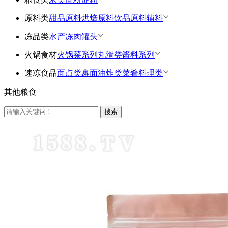
原料类
甜品原料
烘焙原料
饮品原料
辅料
冻品类
水产
冻肉
罐头
火锅食材
火锅菜系列
丸滑类
酱料系列
速冻食品
面点类
裹面油炸类
菜肴料理类
其他粮食