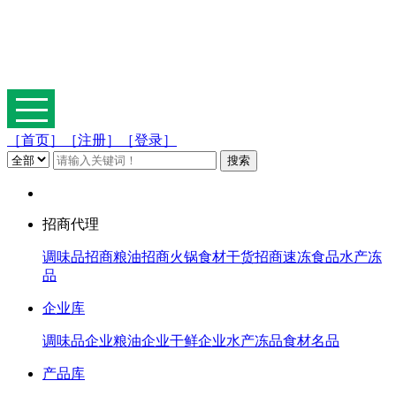
［首页］
［注册］
［登录］
招商代理
调味品招商
粮油招商
火锅食材
干货招商
速冻食品
水产冻
品
企业库
调味品企业
粮油企业
干鲜企业
水产冻品
食材名品
产品库