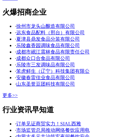
火爆招商企业
·
徐州市龙头山酿造有限公司
·
远东食品配料（邢台）有限公司
·
夏津县鼎发食品分装有限公司
·
乐陵鑫香园调味食品有限公司
·
成都市岷江震林食品有限责任公司
·
成都众口合食品有限公司
·
乐陵市三发调味品有限公司
·
笨虎鲜生（辽宁）科技集团有限公
·
安徽春雷佳业食品有限公司
·
山东圣誉豆团科技有限公司
更多>>
行业资讯早知道
·
订单见证商贸实力！SIAL西雅
·
市场监管总局推动网络餐饮应用电
·
内蒙古多元共治筑牢夜间餐饮安全