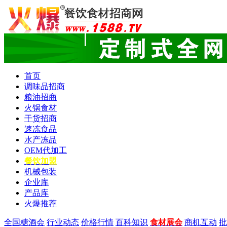
首页
调味品招商
粮油招商
火锅食材
干货招商
速冻食品
水产冻品
OEM代加工
餐饮加盟
机械包装
企业库
产品库
火爆推荐
全国糖酒会
行业动态
价格行情
百科知识
食材展会
商机互动
批