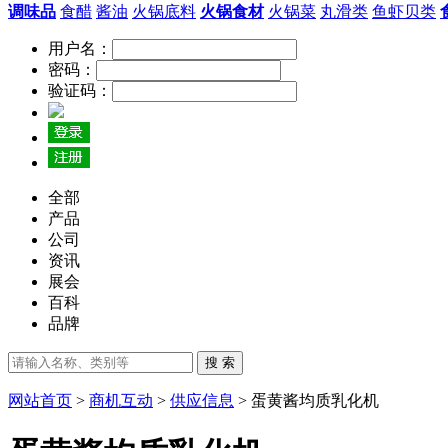
调味品
食醋
酱油
火锅底料
火锅食材
火锅菜
丸滑类
鱼虾贝类
用户名：
密码：
验证码：
全部
产品
公司
资讯
展会
百科
品牌
搜 索
网站首页
>
商机互动
>
供应信息
> 蛋黄酱均质乳化机