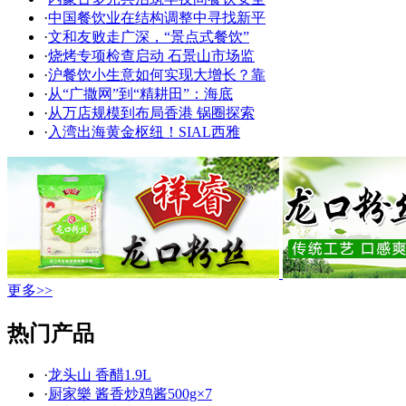
·
中国餐饮业在结构调整中寻找新平
·
文和友败走广深，“景点式餐饮”
·
烧烤专项检查启动 石景山市场监
·
沪餐饮小生意如何实现大增长？靠
·
从“广撒网”到“精耕田”：海底
·
从万店规模到布局香港 锅圈探索
·
入湾出海黄金枢纽！SIAL西雅
更多>>
热门产品
·
龙头山 香醋1.9L
·
厨家樂 酱香炒鸡酱500g×7