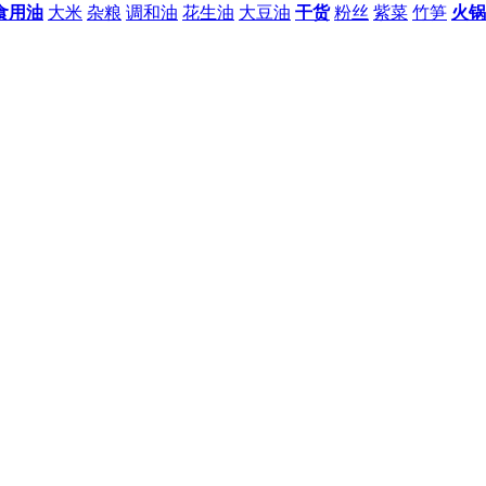
食用油
大米
杂粮
调和油
花生油
大豆油
干货
粉丝
紫菜
竹笋
火锅