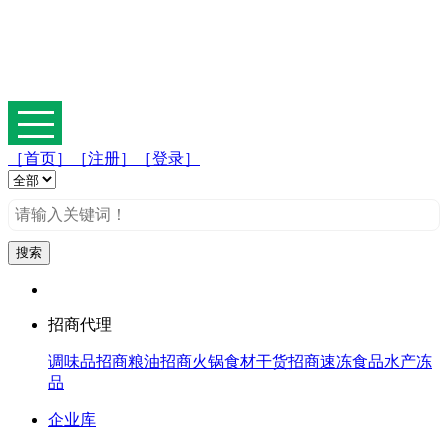
［首页］
［注册］
［登录］
招商代理
调味品招商
粮油招商
火锅食材
干货招商
速冻食品
水产冻
品
企业库