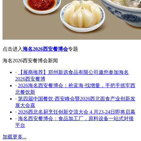
点击进入
海名2026西安餐博会
专题
海名2026西安餐博会新闻
·
【展商推荐】郑州新选食品有限公司邀您参加海名
2026西安餐博
·
2026海名西安餐博会：抢蓝海·找增量，手把手抓牢西
北餐饮新
·
第四届中国餐饮·西安峰会暨2026西北面食产业创新发
展大会嘉
·
2026西北名厨烹饪创新交流大会 4 月23-24日即将启幕
·
海名西安餐博会：食品加工厂，原料设备一站式对接
平台
加载更多...