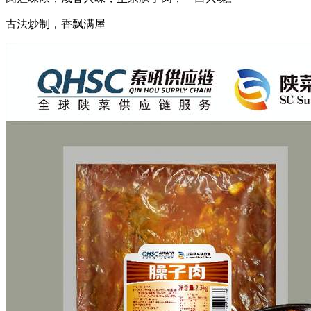
古法炒制，香飘满屋