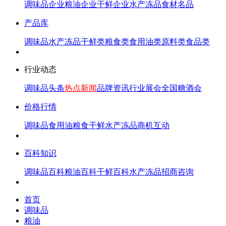
调味品企业
粮油企业
干鲜企业
水产冻品
食材名品
产品库
调味品
水产冻品
干鲜类
粮食类
食用油类
原料类
食品类
行业动态
调味品头条
热点新闻
品牌资讯
行业展会
全国糖酒会
价格行情
调味品
食用油
粮食
干鲜
水产冻品
商机互动
百科知识
调味品百科
粮油百科
干鲜百科
水产冻品
招商咨询
首页
调味品
粮油