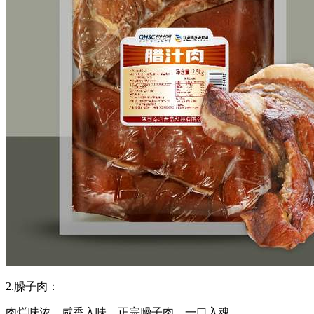
2.臊子肉：
肉烂味浓，咸香入味，正宗臊子肉，一口入魂。