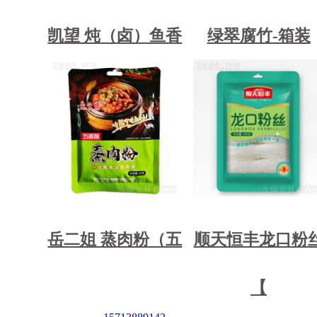
凯望 炖（卤）鱼香
绿翠腐竹-箱装
岳二姐 蒸肉粉（五
顺天恒丰龙口粉
【