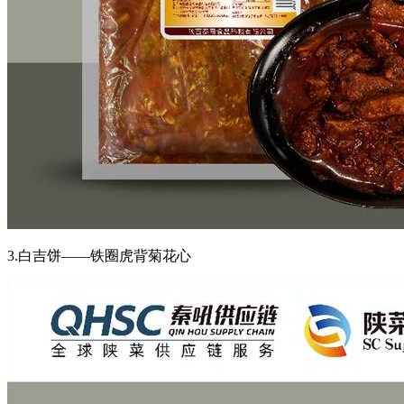
3.白吉饼——铁圈虎背菊花心