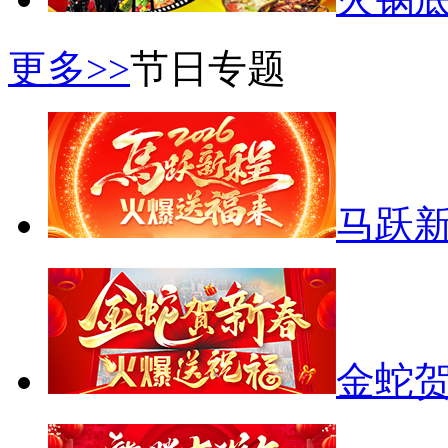
更多>>
节日专题
马跃
金蛇