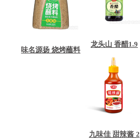
龙头山 香醋1.9
味名源扬 烧烤蘸料
九味佳 甜辣酱 2