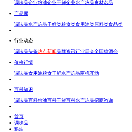
调味品企业
粮油企业
干鲜企业
水产冻品
食材名品
产品库
调味品
水产冻品
干鲜类
粮食类
食用油类
原料类
食品类
行业动态
调味品头条
热点新闻
品牌资讯
行业展会
全国糖酒会
价格行情
调味品
食用油
粮食
干鲜
水产冻品
商机互动
百科知识
调味品百科
粮油百科
干鲜百科
水产冻品
招商咨询
首页
调味品
粮油