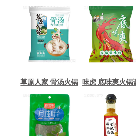
草原人家 骨汤火锅
味虎 底味爽火锅