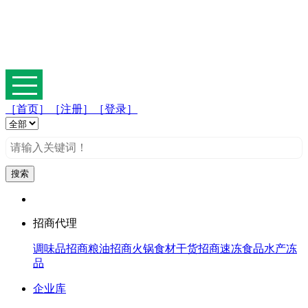
［首页］
［注册］
［登录］
招商代理
调味品招商
粮油招商
火锅食材
干货招商
速冻食品
水产冻
品
企业库