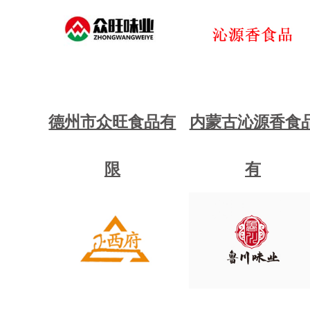
德州市众旺食品有
内蒙古沁源香食
限
有