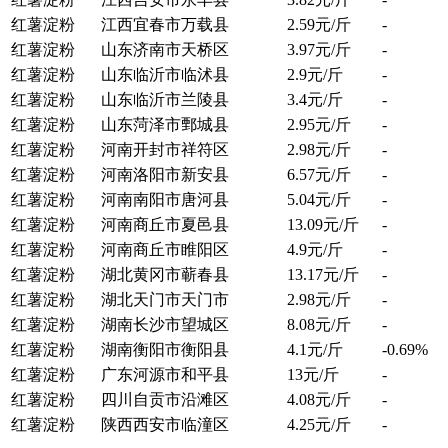
红薯淀粉
江西宜春市万载县
2.59元/斤
-
红薯淀粉
山东济南市天桥区
3.97元/斤
-
红薯淀粉
山东临沂市临沭县
2.9元/斤
-
红薯淀粉
山东临沂市兰陵县
3.4元/斤
-
红薯淀粉
山东菏泽市鄄城县
2.95元/斤
-
红薯淀粉
河南开封市祥符区
2.98元/斤
-
红薯淀粉
河南洛阳市新安县
6.
57元/斤
-
红薯淀粉
河南南阳市唐河县
5.04元/斤
-
红薯淀粉
河南商丘市夏邑县
13.09元/斤
-
红薯淀粉
河南商丘市睢阳区
4.9元/斤
-
红薯淀粉
湖北黄冈市蕲春县
13.17元/斤
-
红薯淀粉
湖北天门市天门市
2.98元/斤
-
红薯淀粉
湖南长沙市望城区
8.08元/斤
-
红薯淀粉
湖南衡阳市衡阳县
4.
1
元/
斤
-0.69%
红薯淀粉
广东河源市和平县
13元/斤
-
红薯淀粉
四川自贡市沿滩区
4.08元/斤
-
红薯淀粉
陕西西安市临潼区
4.25元/斤
-