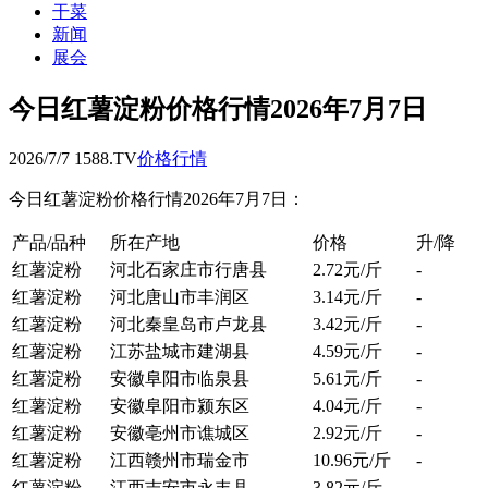
干菜
新闻
展会
今日红薯淀粉价格行情2026年7月7日
2026/7/7 1588.TV
价格行情
今日红薯淀粉价格行情2026年7月7日：
产品/品种
所在产地
价格
升/降
红薯淀粉
河北石家庄市行唐县
2.72元/斤
-
红薯淀粉
河北唐山市丰润区
3.14元/斤
-
红薯淀粉
河北秦皇岛市卢龙县
3.42元/斤
-
红薯淀粉
江苏盐城市建湖县
4.59元/斤
-
红薯淀粉
安徽阜阳市临泉县
5.61元/斤
-
红薯淀粉
安徽阜阳市颍东区
4.04元/斤
-
红薯淀粉
安徽亳州市谯城区
2.92元/斤
-
红薯淀粉
江西赣州市瑞金市
10.96元/斤
-
红薯淀粉
江西吉安市永丰县
3.82元/斤
-