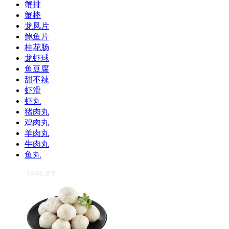
蟹排
蟹棒
龙凤片
鲍鱼片
桂花肠
龙虾球
鱼豆腐
甜不辣
虾滑
虾丸
猪肉丸
鸡肉丸
羊肉丸
牛肉丸
鱼丸