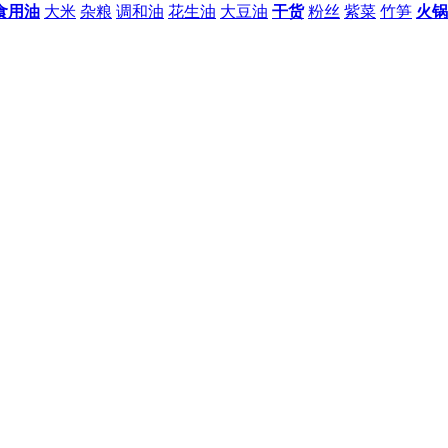
食用油
大米
杂粮
调和油
花生油
大豆油
干货
粉丝
紫菜
竹笋
火锅