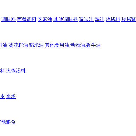
调味料
西餐调料
芝麻油
其他调味品
调味汁
鸡汁
烧烤料
烧烤酱
籽油
葵花籽油
稻米油
其他食用油
动物油脂
牛油
料
火锅汤料
皮
米粉
其他粮食