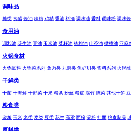
调味品
糖类
食醋
酱油
味精
鸡精
香油
料酒
调味油
香料
调味粉
调味酱
食用油
调和油
花生油
豆油
玉米油
菜籽油
核桃油
山茶油
橄榄油
亚麻
火锅食材
火锅底料
火锅菜系列
禽肉类
丸滑类
鱼虾贝类
酱料系列
火锅蘸
干鲜类
干菌
干海鲜
干野菜
干果
粉条
粉丝
粉皮
腐竹
腌菜
其他干鲜
豆
粮食类
杂粮
玉米
米类
麦类
豆类
花生
高粱
面粉
淀粉
挂面
粮食制品
原料类