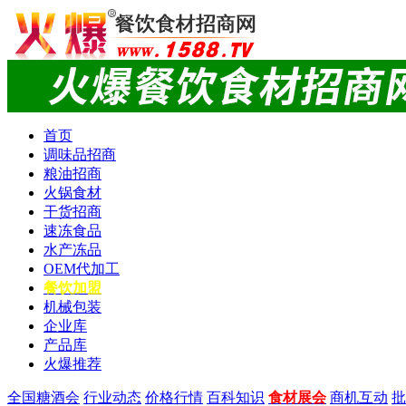
首页
调味品招商
粮油招商
火锅食材
干货招商
速冻食品
水产冻品
OEM代加工
餐饮加盟
机械包装
企业库
产品库
火爆推荐
全国糖酒会
行业动态
价格行情
百科知识
食材展会
商机互动
批