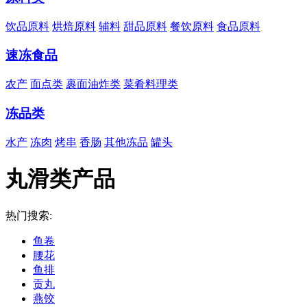
饮品原料
烘焙原料
辅料
甜品原料
餐饮原料
食品原料
速冻食品
农产
面点类
裹面油炸类
菜肴料理类
冻品类
水产
冻肉
烤串
香肠
其他冻品
罐头
丸滑类产品
热门搜索:
鱼卷
腰花
鱼排
贡丸
燕饺