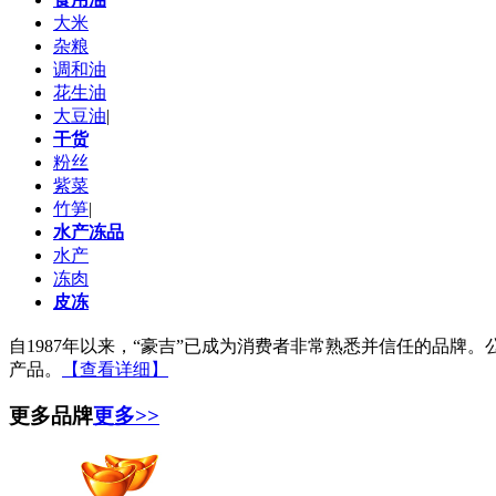
大米
杂粮
调和油
花生油
大豆油
|
干货
粉丝
紫菜
竹笋
|
水产冻品
水产
冻肉
皮冻
自1987年以来，“豪吉”已成为消费者非常熟悉并信任的品
产品。
【查看详细】
更多品牌
更多>>