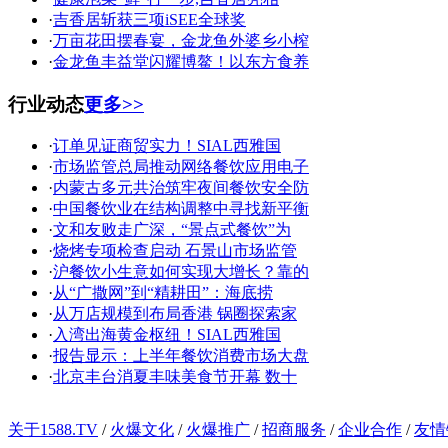
·
吉香居斩获三项iSEE全球奖
·
万亩花田摆春宴，金龙鱼外婆乡小榨
·
金龙鱼丰益堂闪耀博鳌！以东方食养
行业动态
更多>>
·
订单见证商贸实力！SIAL西雅国
·
市场监管总局推动网络餐饮应用电子
·
内蒙古多元共治筑牢夜间餐饮安全防
·
中国餐饮业在结构调整中寻找新平衡
·
文和友败走广深，“景点式餐饮”为
·
烧烤专项检查启动 石景山市场监管
·
沪餐饮小生意如何实现大增长？靠的
·
从“广撒网”到“精耕田”：海底捞
·
从万店规模到布局香港 锅圈探索家
·
入湾出海黄金枢纽！SIAL西雅国
·
报告显示：上半年餐饮消费市场大盘
·
北京丰台消夏丰味美食节开幕 数十
关于1588.TV
/
火爆文化
/
火爆推广
/
招商服务
/
企业合作
/
友情