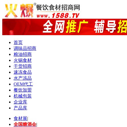
首页
调味品招商
粮油招商
火锅食材
干货招商
速冻食品
水产冻品
OEM代工
餐饮加盟
机械包装
企业库
产品库
食材展
|
全国糖酒会
|