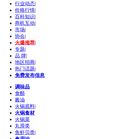
行业动态
|
价格行情
|
百科知识
|
商机互动
|
市场
|
协会
|
火爆推荐
|
专题
|
品 牌
|
地区招商
|
热门话题
|
免费发布信息
调味品
食醋
酱油
火锅底料
|
火锅食材
火锅菜
丸滑类
鱼虾贝类
|
食用油