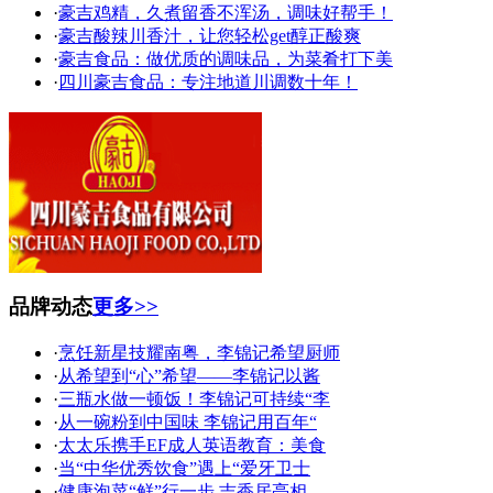
·
豪吉鸡精，久煮留香不浑汤，调味好帮手！
·
豪吉酸辣川香汁，让您轻松get醇正酸爽
·
豪吉食品：做优质的调味品，为菜肴打下美
·
四川豪吉食品：专注地道川调数十年！
品牌动态
更多>>
·
烹饪新星技耀南粤，李锦记希望厨师
·
从希望到“心”希望——李锦记以酱
·
三瓶水做一顿饭！李锦记可持续“李
·
从一碗粉到中国味 李锦记用百年“
·
太太乐携手EF成人英语教育：美食
·
当“中华优秀饮食”遇上“爱牙卫士
·
健康泡菜“鲜”行一步,吉香居亮相