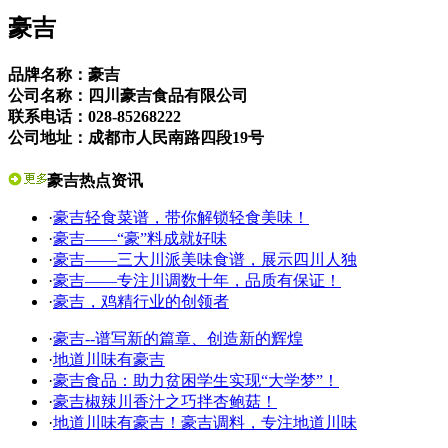
豪吉
品牌名称：豪吉
公司名称：四川豪吉食品有限公司
联系电话：028-85268222
公司地址：
成都市人民南路四段19号
豪吉热点资讯
·
豪吉轻食菜谱，带你解锁轻食美味！
·
豪吉——“豪”料成就好味
·
豪吉——三大川派美味食谱，展示四川人独
·
豪吉——专注川调数十年，品质有保证！
·
豪吉，鸡精行业的创领者
·
豪吉--谱写新的篇章、创造新的辉煌
·
地道川味有豪吉
·
豪吉食品：助力贫困学生实现“大学梦”！
·
豪吉椒辣川香汁之巧拌杏鲍菇！
·
地道川味有豪吉！豪吉调料，专注地道川味