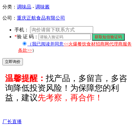
湖北襄樊 王经理 20:55 留
分类：
调味品
-
调味酱
言咨询产品
公司：
重庆正航食品有限公司
手机：
*
验 证 码：
（我已阅读并同意
<<火爆餐饮食材招商网代理商服务
条款>>
）
温馨提醒：
找产品，多留言，多咨
询降低投资风险！为保障您的利
益，建议
先考察，再合作！
厂长直播