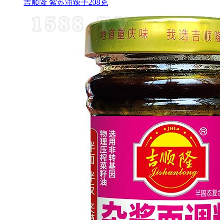
吉顺隆 紫苏油辣子208克