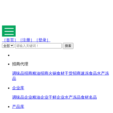
［首页］
［注册］
［登录］
招商代理
调味品招商
粮油招商
火锅食材
干货招商
速冻食品
水产冻
品
企业库
调味品企业
粮油企业
干鲜企业
水产冻品
食材名品
产品库