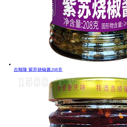
吉顺隆 紫苏烧椒酱208克