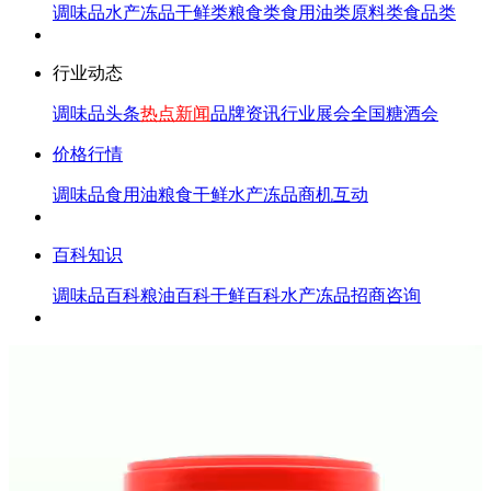
调味品
水产冻品
干鲜类
粮食类
食用油类
原料类
食品类
行业动态
调味品头条
热点新闻
品牌资讯
行业展会
全国糖酒会
价格行情
调味品
食用油
粮食
干鲜
水产冻品
商机互动
百科知识
调味品百科
粮油百科
干鲜百科
水产冻品
招商咨询