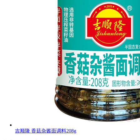
吉顺隆 香菇杂酱面调料208g