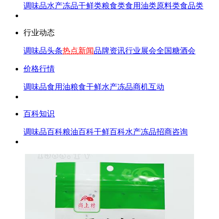
调味品
水产冻品
干鲜类
粮食类
食用油类
原料类
食品类
行业动态
调味品头条
热点新闻
品牌资讯
行业展会
全国糖酒会
价格行情
调味品
食用油
粮食
干鲜
水产冻品
商机互动
百科知识
调味品百科
粮油百科
干鲜百科
水产冻品
招商咨询