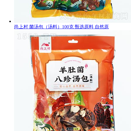
尚上村 菌汤包（汤料）100克 甄选原料 自然原