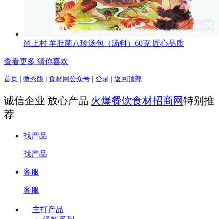
尚上村 羊肚菌八珍汤包（汤料）60克 匠心品质
查看更多 猜你喜欢
首页
|
微秀版
|
食材网公众号
|
登录
|
返回顶部
诚信企业 放心产品
火爆餐饮食材招商网
特别推
荐
找产品
找产品
客服
客服
主打产品