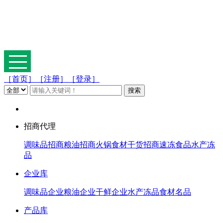
［首页］
［注册］
［登录］
招商代理
调味品招商
粮油招商
火锅食材
干货招商
速冻食品
水产冻
品
企业库
调味品企业
粮油企业
干鲜企业
水产冻品
食材名品
产品库