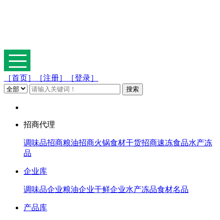
［首页］
［注册］
［登录］
招商代理
调味品招商
粮油招商
火锅食材
干货招商
速冻食品
水产冻
品
企业库
调味品企业
粮油企业
干鲜企业
水产冻品
食材名品
产品库