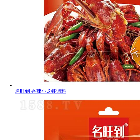
名旺到 香辣小龙虾调料