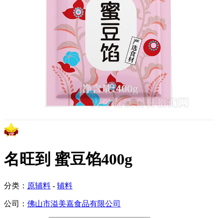
名旺到 蜜豆馅400g
分类：
原辅料
-
辅料
公司：
佛山市溢美嘉食品有限公司