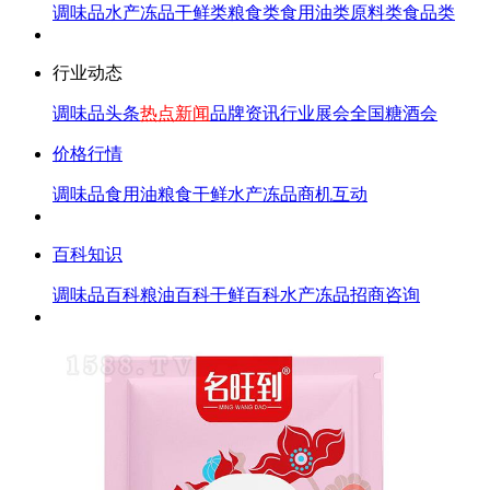
调味品
水产冻品
干鲜类
粮食类
食用油类
原料类
食品类
行业动态
调味品头条
热点新闻
品牌资讯
行业展会
全国糖酒会
价格行情
调味品
食用油
粮食
干鲜
水产冻品
商机互动
百科知识
调味品百科
粮油百科
干鲜百科
水产冻品
招商咨询