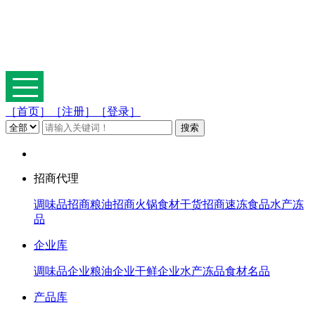
［首页］
［注册］
［登录］
招商代理
调味品招商
粮油招商
火锅食材
干货招商
速冻食品
水产冻
品
企业库
调味品企业
粮油企业
干鲜企业
水产冻品
食材名品
产品库