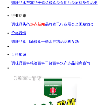
调味品
水产冻品
干鲜类
粮食类
食用油类
原料类
食品类
行业动态
调味品头条
热点新闻
品牌资讯
行业展会
全国糖酒会
价格行情
调味品
食用油
粮食
干鲜
水产冻品
商机互动
百科知识
调味品百科
粮油百科
干鲜百科
水产冻品
招商咨询