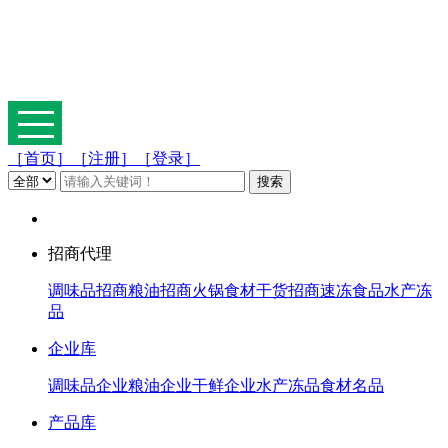
［首页］
［注册］
［登录］
招商代理
调味品招商
粮油招商
火锅食材
干货招商
速冻食品
水产冻
品
企业库
调味品企业
粮油企业
干鲜企业
水产冻品
食材名品
产品库