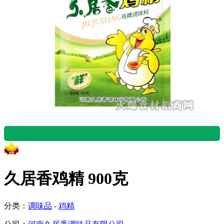
湖北仙桃市 吴正雄 06:12
留言咨询产品
久居香鸡精 900克
湖北仙桃市 吴正雄 09:33
分类：
调味品
-
鸡精
留言咨询产品