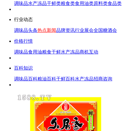
调味品
水产冻品
干鲜类
粮食类
食用油类
原料类
食品类
行业动态
调味品头条
热点新闻
品牌资讯
行业展会
全国糖酒会
价格行情
调味品
食用油
粮食
干鲜
水产冻品
商机互动
百科知识
调味品百科
粮油百科
干鲜百科
水产冻品
招商咨询