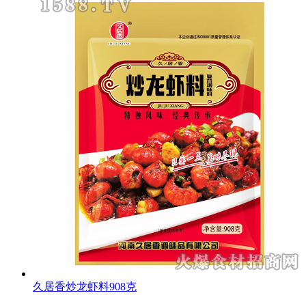
久居香炒龙虾料908克