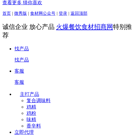
查看更多 猜你喜欢
首页
|
微秀版
|
食材网公众号
|
登录
|
返回顶部
诚信企业 放心产品
火爆餐饮食材招商网
特别推
荐
找产品
找产品
客服
客服
主打产品
复合调味料
鸡精
鸡粉
味精
香辛料
立即代理