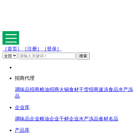
［首页］
［注册］
［登录］
招商代理
调味品招商
粮油招商
火锅食材
干货招商
速冻食品
水产冻
品
企业库
调味品企业
粮油企业
干鲜企业
水产冻品
食材名品
产品库