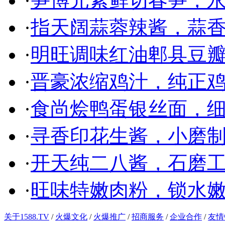
·
笋博元素鲜切春笋，
·
指天阔蒜蓉辣酱，蒜
·
明旺调味红油郫县豆
·
晋豪浓缩鸡汁，纯正
·
食尚烩鸭蛋银丝面，
·
寻香印花生酱，小磨
·
开天纯二八酱，石磨
·
旺味特嫩肉粉，锁水
关于1588.TV
/
火爆文化
/
火爆推广
/
招商服务
/
企业合作
/
友情