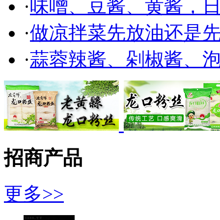
·
味噌、豆酱、黄酱，
·
做凉拌菜先放油还是
·
蒜蓉辣酱、剁椒酱、
招商产品
更多>>