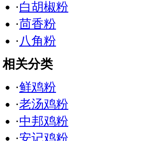
·
白胡椒粉
·
茴香粉
·
八角粉
相关分类
·
鲜鸡粉
·
老汤鸡粉
·
中邦鸡粉
·
安记鸡粉