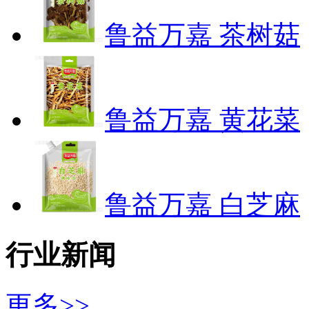
鲁益万嘉 茶树菇
鲁益万嘉 黄花菜
鲁益万嘉 白芝麻
行业新闻
更多>>