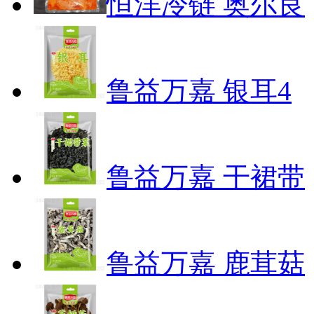
恒洋冷链 奥尔良
鲁益万嘉 银耳4
鲁益万嘉 干裙带
鲁益万嘉 鹿茸菇