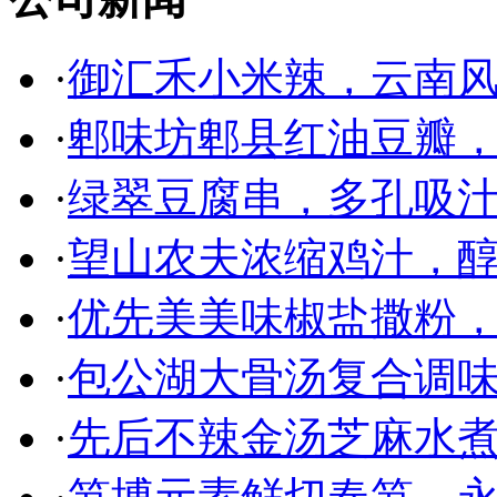
·
御汇禾小米辣，云南
·
郫味坊郫县红油豆瓣
·
绿翠豆腐串，多孔吸
·
望山农夫浓缩鸡汁，
·
优先美美味椒盐撒粉
·
包公湖大骨汤复合调
·
先后不辣金汤芝麻水