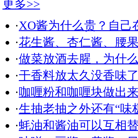
更多>>
·
XO酱为什么贵？自己
·
花生酱、杏仁酱、腰
·
做菜放酒去腥，为什
·
干香料放太久没香味
·
咖喱粉和咖喱块做出
·
生抽老抽之外还有“味
·
蚝油和酱油可以互相